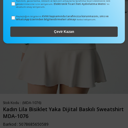
Tanıtım, pazarlama, reklam ve benzeri amaçlarla tarafıma ticari elektronik ileti
Elektronik Ticari İleti Aydınlatma Metni
gönderilmesine izin veriyorum.
'ni
okudum onay veriyorum.
KVKK kapsamında tarafınızca korunmasını, sms ve
Paylaştığım bilgilerin
WhatsApp üzerinden bilgilendirmeleri almayı
kabul ediyorum.
Çevir Kazan
Stok Kodu
(MDA-1076)
Kadın Lila Bisiklet Yaka Dijital Baskılı Sweatshirt
MDA-1076
Barkod
:
5078685650589