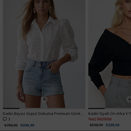
Kadın Beyaz Güpür Dokuma Premıum Gömlek ALC-X4366
3
%62 İNDİRİM
₺538,99
₺299,00
₺769,99
₺399,99