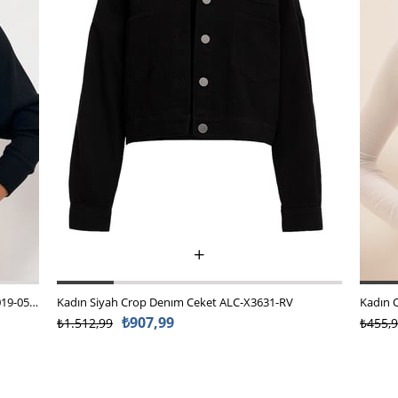
Kadın Siyah Ön Arka V Yaka Kruvaze Bluz ALC-019-053-BLZ
Kadın Siyah Crop Denım Ceket ALC-X3631-RV
₺907,99
₺1.512,99
₺455,