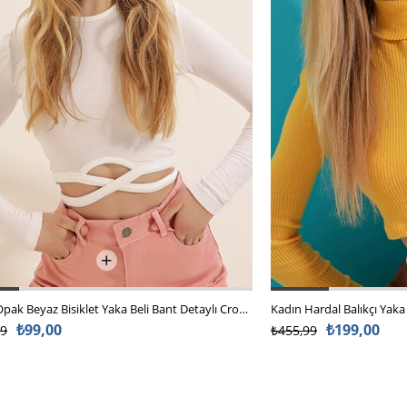
Kadın Opak Beyaz Bisiklet Yaka Beli Bant Detaylı Crop Bluz ALC-X7424
₺99,00
₺199,00
99
₺455,99