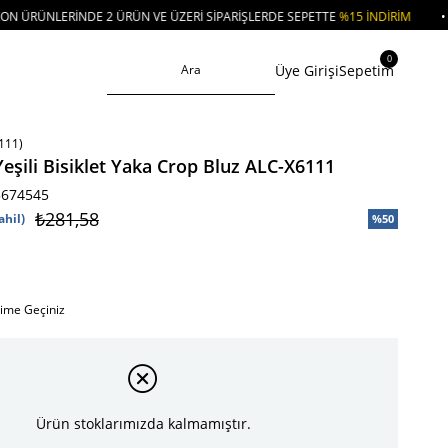
E 2 ÜRÜN VE ÜZERI SIPARIŞLERDE SEPETTE
%15 İNDIRIM
• 🚚KREDI KARTI 
0
Üye Girişi
Sepetim
111)
eşili Bisiklet Yaka Crop Bluz ALC-X6111
5674545
₺281,58
ahil)
%
50
İndirim
işime Geçiniz
Ürün stoklarımızda kalmamıştır.