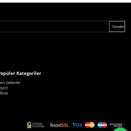
Gönder
Popüler Kategoriler
eni Gelenler
işört
lbise