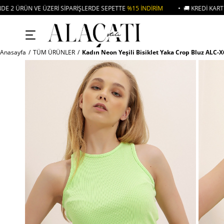
ZERI SIPARIŞLERDE SEPETTE
%15 İNDIRIM
• 🚚 KREDI KARTI VE HAVALE ÖD
Anasayfa
TÜM ÜRÜNLER
Kadın Neon Yeşili Bisiklet Yaka Crop Bluz ALC-