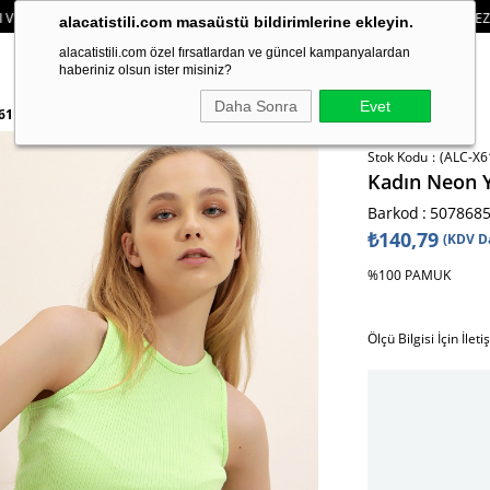
EMELERINIZDE 750₺ ÜZERI KARGO ÜCRETSIZ
• 🛍️ YENI SEZON ÜRÜNLERIND
alacatistili.com masaüstü bildirimlerine ekleyin.
alacatistili.com özel fırsatlardan ve güncel kampanyalardan
haberiniz olsun ister misiniz?
Daha Sonra
Evet
X6111
Stok Kodu
(ALC-X6
Kadın Neon Y
Barkod
:
507868
₺140,79
(KDV D
%100 PAMUK
Ölçü Bilgisi İçin İlet