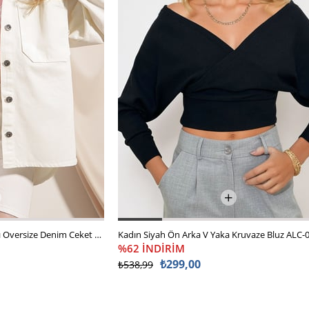
Kadın Ekru Çift Cepli Yıkamalı Oversize Denim Ceket ALC-X8152
%62 İNDİRİM
₺299,00
₺538,99