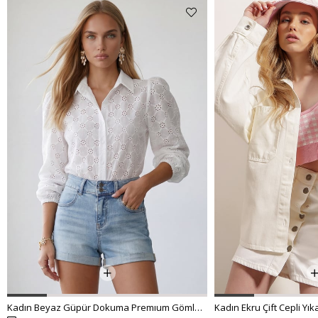
%62 İNDİRİM
₺538,99
₺299,00
Kadın Ekru Çift Cepli Yıkamalı Oversize Denim Ceket ALC-X8152