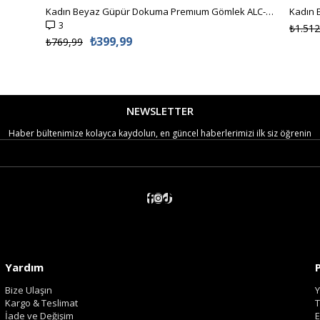
Kadın Beyaz Güpür Dokuma Premıum Gömlek ALC-X4366
3
₺1.512
₺399,99
₺769,99
NEWSLETTER
Haber bültenimize kolayca kaydolun, en güncel haberlerimizi ilk siz öğrenin
Yardım
Bize Ulaşın
Y
Kargo & Teslimat
T
İade ve Değişim
E