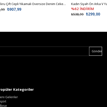
Kadın Ekru Çift Cepli Yıkamalı Oversize Denim Ceket ALC-X8152
%62 İNDİRİM
₺907,99
,99
₺299,00
₺538,99
Gönder
Popüler Kategoriler
eni Gelenler
işört
lbise