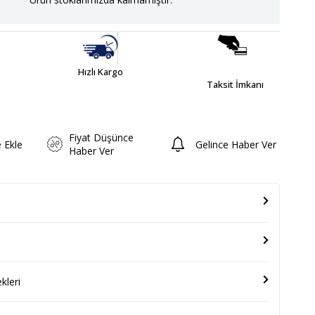
Hızlı Kargo
Taksit İmkanı
Fiyat Düşünce
e Ekle
Gelince Haber Ver
Haber Ver
leri