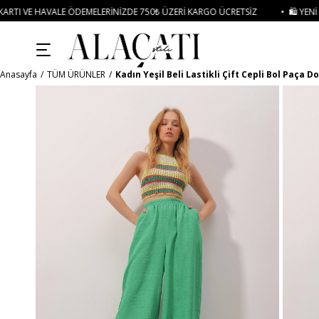
ÖDEMELERINIZDE 750₺ ÜZERI KARGO ÜCRETSIZ
• 🛍️ YENI SEZON ÜRÜNLERIN
Anasayfa
TÜM ÜRÜNLER
Kadın Yeşil Beli Lastikli Çift Cepli Bol Paça