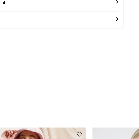
mat
u