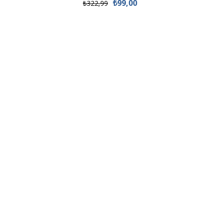
₺99,00
₺322,99