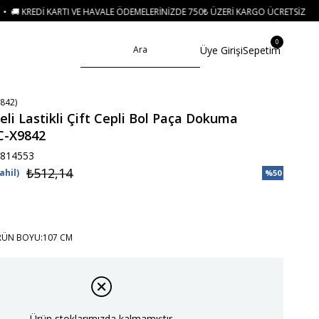
 VE HAVALE ÖDEMELERINIZDE 750₺ ÜZERI KARGO ÜCRETSIZ
• 🛍️ YENI SEZO
0
Üye Girişi
Sepetim
842)
eli Lastikli Çift Cepli Bol Paça Dokuma
C-X9842
814553
₺512,14
ahil)
%
50
İndirim
RÜN BOYU:107 CM
Ürün stoklarımızda kalmamıştır.