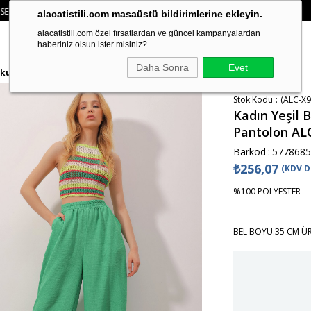
DE 2 ÜRÜN VE ÜZERI SIPARIŞLERDE SEPETTE
%15 İNDIRIM
• 🚚 KREDI KARTI
alacatistili.com masaüstü bildirimlerine ekleyin.
alacatistili.com özel fırsatlardan ve güncel kampanyalardan
haberiniz olsun ister misiniz?
Daha Sonra
Evet
 Dokuma Pantolon ALC-X9842
Stok Kodu
(ALC-X9
Kadın Yeşil B
Pantolon AL
Barkod
:
5778685
₺256,07
(KDV D
%100 POLYESTER
BEL BOYU:35 CM Ü