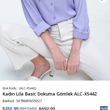
Stok Kodu
(ALC-X5442)
Kadın Lila Basic Dokuma Gömlek ALC-X5442
Barkod
:
5078685655027
₺355,99
₺592,99
(KDV Dahil)
%
40