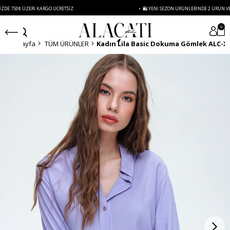
0₺ ÜZERI KARGO ÜCRETSIZ
• 🛍️ YENI SEZON ÜRÜNLERINDE 2 ÜRÜN VE ÜZERI 
0
Anasayfa
TÜM ÜRÜNLER
Kadın Lila Basic Dokuma Gömlek ALC-X