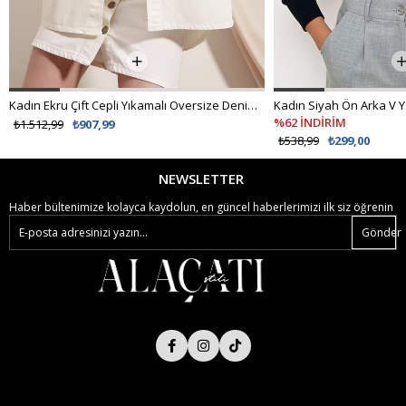
Kadın Ekru Çift Cepli Yıkamalı Oversize Denim Ceket ALC-X8152
%62 İNDİRİM
₺1.512,99
₺907,99
₺538,99
₺299,00
NEWSLETTER
Haber bültenimize kolayca kaydolun, en güncel haberlerimizi ilk siz öğrenin
Gönder