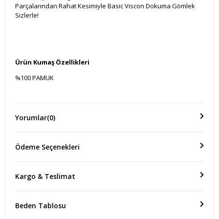
Parçalarından Rahat Kesimiyle Basic Viscon Dokuma Gömlek
Sizlerle!
Ürün Kumaş Özellikleri
%100 PAMUK
Ölçü(Boy)
Yorumlar
(0)
Ürün Boyu:70 CM Kol Boyu:60 Cm
Ödeme Seçenekleri
Kargo & Teslimat
Beden Tablosu