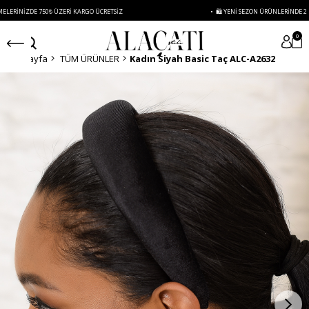
DE 750₺ ÜZERI KARGO ÜCRETSIZ
• 🛍️ YENI SEZON ÜRÜNLERINDE 2 ÜRÜN VE Ü
0
Anasayfa
TÜM ÜRÜNLER
Kadın Siyah Basic Taç ALC-A2632