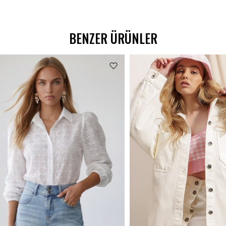
BENZER ÜRÜNLER
%62 İNDİRİM
₺538,99
₺299,00