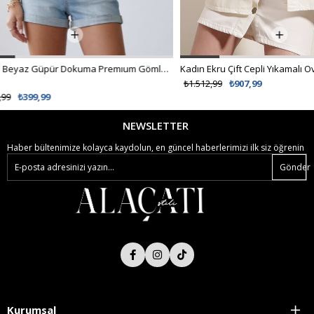
Kadın Ekru Çift Cepli Yıkamalı Oversize Denim Ceket ALC-X8152
₺1.512,99
₺907,99
NEWSLETTER
Haber bültenimize kolayca kaydolun, en güncel haberlerimizi ilk siz öğrenin
Gönder
Kurumsal