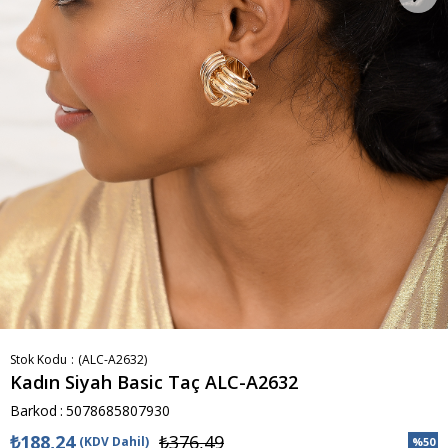
Stok Kodu
(ALC-A2632)
Kadın Siyah Basic Taç ALC-A2632
Barkod
:
5078685807930
₺188,24
₺376,49
(KDV Dahil)
%
50