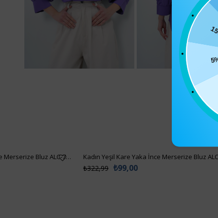
15
5
Kadın Bisküvi Kare Yaka İnce Merserize Bluz ALC-7122
Kadın Yeşil Kare Yaka İnce Merserize Bluz AL
₺99,00
₺322,99