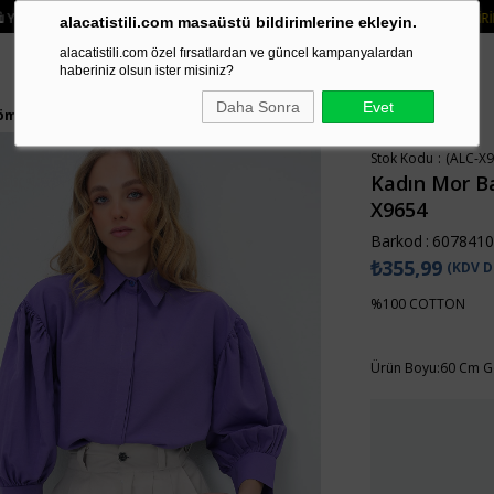
DE 2 ÜRÜN VE ÜZERI SIPARIŞLERDE SEPETTE
%15 İNDIRIM
• 🚚 KREDI KARTI
alacatistili.com masaüstü bildirimlerine ekleyin.
alacatistili.com özel fırsatlardan ve güncel kampanyalardan
haberiniz olsun ister misiniz?
Daha Sonra
Evet
 Gömlek ALC-X9654
Stok Kodu
(ALC-X9
Kadın Mor Ba
X9654
Barkod
:
6078410
₺355,99
(KDV D
%100 COTTON
Ürün Boyu:60 Cm G