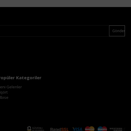
Gönder
Popüler Kategoriler
eni Gelenler
işört
lbise