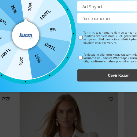
10%
25%
100TL
0TL
5%
Tanıtım, pazarlama, reklam ve benzeri 
tarafıma ticari elektronik ileti gönderil
%
veriyorum.
Elektronik Ticari İleti Ayd
150TL
okudum onay veriyorum.
100TL
25%
Paylaştığım bilgilerin
KVKK kapsamında
korunmasını, sms ve WhatsApp üzeri
10%
bilgilendirmeleri almayı
kabul ediyor
BENZER ÜRÜNLER
Çevir Kazan
C-7122