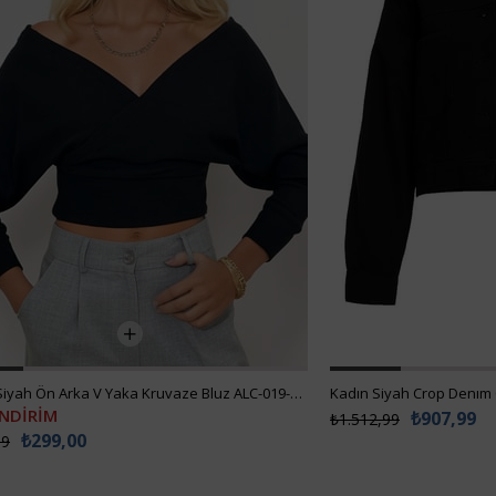
Kadın Siyah Ön Arka V Yaka Kruvaze Bluz ALC-019-053-BLZ
Kadın Siyah Crop Denım
İNDİRİM
₺907,99
₺1.512,99
₺299,00
99