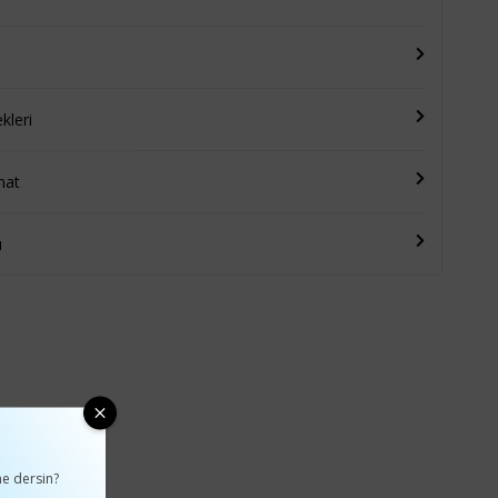
leri
mat
u
e dersin?