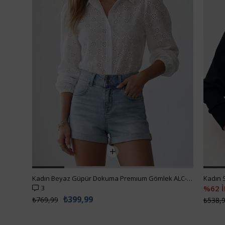
Kadın Beyaz Güpür Dokuma Premıum Gömlek ALC-X4366
3
%62 
₺399,99
₺769,99
₺538,