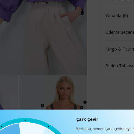
Yorumlar
(0)
Ödeme Seçenek
Kargo & Tesli
Beden Tablos
Çark Çevir
Merhaba, hemen çarkı çevirmeye n