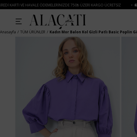
ÖDEMELERINIZDE 750₺ ÜZERI KARGO ÜCRETSIZ
• 🛍️ YENI SEZON ÜRÜNLERIN
Anasayfa
TÜM ÜRÜNLER
Kadın Mor Balon Kol Gizli Patlı Basic Poplin