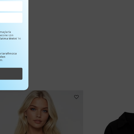
amaçlarla
mesine izin
ınlatma Metni
'ni
 tarafınızca
nden
um.