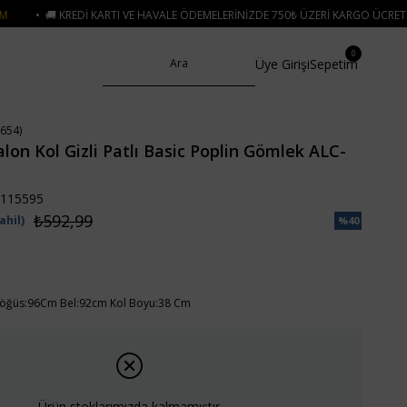
 VE HAVALE ÖDEMELERINIZDE 750₺ ÜZERI KARGO ÜCRETSIZ
• 🛍️ YENI SEZO
0
Üye Girişi
Sepetim
654)
lon Kol Gizli Patlı Basic Poplin Gömlek ALC-
115595
₺592,99
ahil)
%
40
İndirim
öğüs:96Cm Bel:92cm Kol Boyu:38 Cm
Ürün stoklarımızda kalmamıştır.