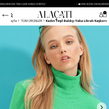
DE 750₺ ÜZERI KARGO ÜCRETSIZ
• 🛍️ YENI SEZON ÜRÜNLERINDE 2 ÜRÜN VE Ü
0
Anasayfa
TÜM ÜRÜNLER