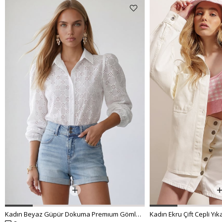
Kadın Beyaz Güpür Dokuma Premıum Gömlek ALC-X4366