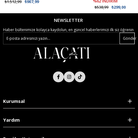
%62 İNDİRİM
₺1.512,99
₺907,99
₺538,99
₺299,00
NEWSLETTER
Haber bültenimize kolayca kaydolun, en güncel haberlerimizi ilk siz öğrenin
Gönder
Kurumsal
Yardım