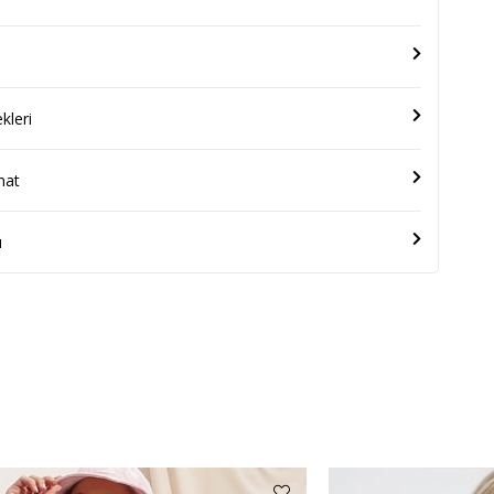
leri
mat
u