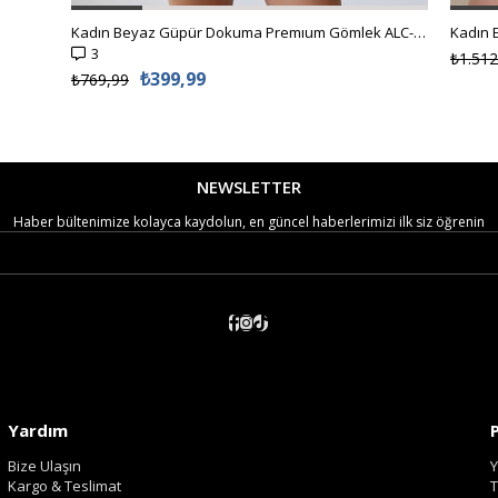
Kadın Beyaz Güpür Dokuma Premıum Gömlek ALC-X4366
3
₺1.512
₺399,99
₺769,99
NEWSLETTER
Haber bültenimize kolayca kaydolun, en güncel haberlerimizi ilk siz öğrenin
Yardım
Bize Ulaşın
Y
Kargo & Teslimat
T