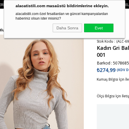
PETTE
%15 İNDIRIM
• 🚚KREDI KARTI VE HAVALE ÖDEMELERINIZDE 750₺ ÜZE
alacatistili.com masaüstü bildirimlerine ekleyin.
alacatistili.com özel fırsatlardan ve güncel kampanyalardan
haberiniz olsun ister misiniz?
Daha Sonra
Evet
 Bluz ALC-695-001
Stok Kodu
(ALC-69
Kadın Gri Bal
001
Barkod
:
5078685
₺274,99
(KDV D
Kumaş Bilgisi İçin İl
Ölçü Bilgisi İçin İlet