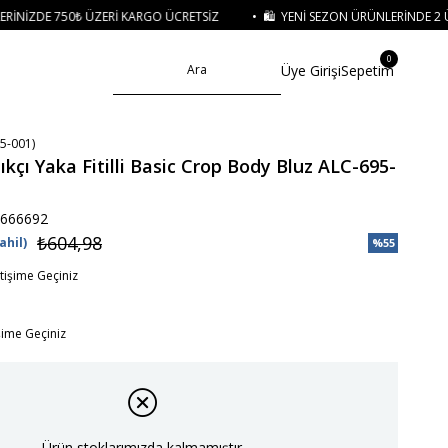
RI KARGO ÜCRETSIZ
• 🛍️ YENI SEZON ÜRÜNLERINDE 2 ÜRÜN VE ÜZERI SIPA
0
Üye Girişi
Sepetim
5-001)
ıkçı Yaka Fitilli Basic Crop Body Bluz ALC-695-
666692
₺604,98
ahil)
%
55
İndirim
etişime Geçiniz
işime Geçiniz
Ürün stoklarımızda kalmamıştır.