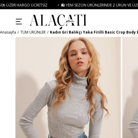
CRETSIZ
• 🛍️ YENI SEZON ÜRÜNLERINDE 2 ÜRÜN VE ÜZERI SIPARIŞLERDE SE
Anasayfa
TÜM ÜRÜNLER
Kadın Gri Balıkçı Yaka Fitilli Basic Crop Body