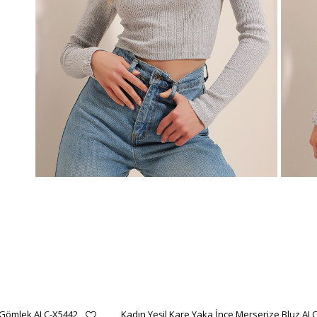
 Gömlek ALC-X5442
Kadın Yeşil Kare Yaka İnce Merserize Bluz AL