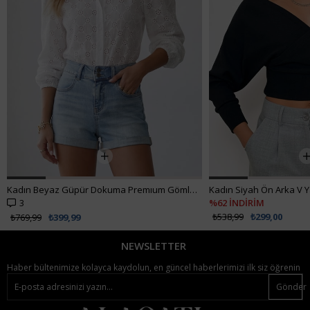
Kadın Beyaz Güpür Dokuma Premıum Gömlek ALC-X4366
3
%62 İNDİRİM
₺538,99
₺299,00
₺769,99
₺399,99
NEWSLETTER
Haber bültenimize kolayca kaydolun, en güncel haberlerimizi ilk siz öğrenin
Gönder