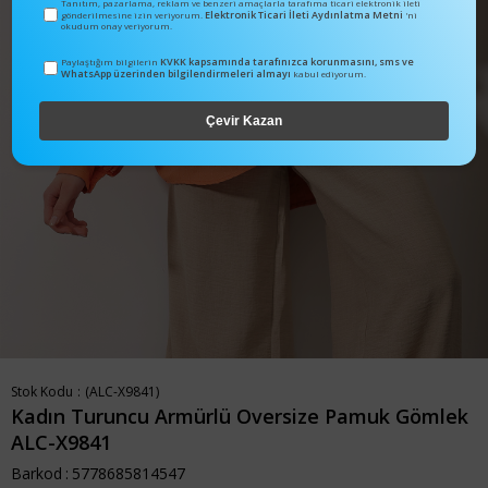
Tanıtım, pazarlama, reklam ve benzeri amaçlarla tarafıma ticari elektronik ileti
Elektronik Ticari İleti Aydınlatma Metni
gönderilmesine izin veriyorum.
'ni
okudum onay veriyorum.
KVKK kapsamında tarafınızca korunmasını, sms ve
Paylaştığım bilgilerin
WhatsApp üzerinden bilgilendirmeleri almayı
kabul ediyorum.
Çevir Kazan
Stok Kodu
(ALC-X9841)
Kadın Turuncu Armürlü Oversize Pamuk Gömlek
ALC-X9841
Barkod
:
5778685814547