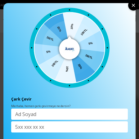
TSIZ
• 🛍️ YENI SEZON ÜRÜNLERINDE 2 ÜRÜN VE ÜZERI SIPARIŞLERDE SEPETT
0
Anasayfa
TÜM ÜRÜNLER
10%
100TL
25%
5%
150TL
150TL
5%
25%
100TL
10%
Çark Çevir
Merhaba, hemen çarkı çevirmeye ne dersin?